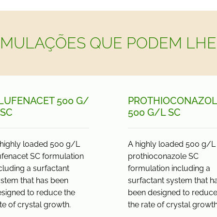
MULAÇÕES QUE PODEM LHE
LUFENACET 500 G/
PROTHIOCONAZOL
 SC
500 G/
L SC
highly loaded 500 g/L
A highly loaded 500 g/L
ufenacet SC formulation
prothioconazole SC
cluding a surfactant
formulation including a
stem that has been
surfactant system that h
signed to reduce the
been designed to reduc
te of crystal growth.
the rate of crystal growth