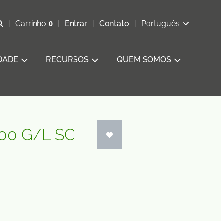
Abrir pesquisa
Carrinho
0
Entrar
Contato
Português
Exibir cesta
DADE
RECURSOS
QUEM SOMOS
00 G/L SC