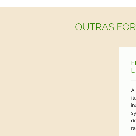
OUTRAS FOR
F
L
A 
fl
in
sy
de
ra