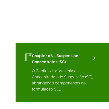
Chapter 06 - Suspension
Concentrates (SC)
O Capítulo 6 apresenta os
Concentrados de Suspensão (SC),
abrangendo componentes de
formulação SC,...