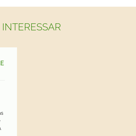
 INTERESSAR
E
as
e
.