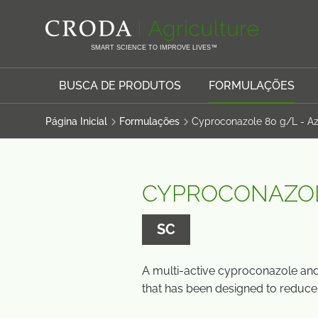
IR
PULAR
PARA
PARA
O
O
SMART SCIENCE TO IMPROVE LIVES™
CONTEÚDO
MENU
BUSCA DE PRODUTOS
FORMULAÇÕES
Página Inicial
Formulações
Cyproconazole 80 g/L - A
CYPROCONAZOLE
SC
A multi-active cyproconazole and
that has been designed to reduce 