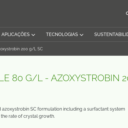
APLICAÇÕES
TECNOLOGIAS
SUSTENTABILI
zoxystrobin 200 g/L SC
 80 G/L - AZOXYSTROBIN 2
 azoxystrobin SC formulation including a surfactant system
the rate of crystal growth.