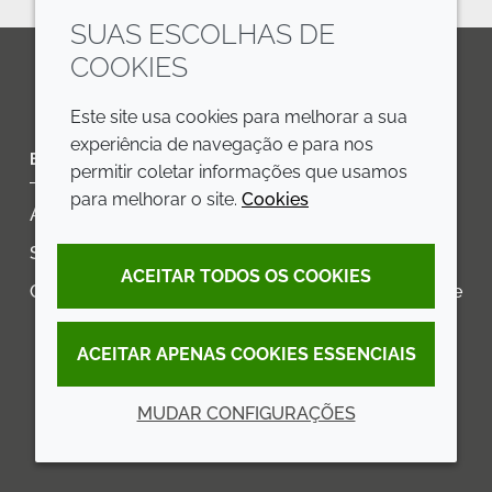
SUAS ESCOLHAS DE
COOKIES
LinkedIn
Youtube
Line
Este site usa cookies para melhorar a sua
experiência de navegação e para nos
EMPRESA
LEGAL
permitir coletar informações que usamos
para melhorar o site.
Cookies
Annual Report
Termos e condições
Sustainability Report
Política de privacidade
ACEITAR TODOS OS COOKIES
Croda.com
Declaração de Acessibilidade
Política de Cookies
ACEITAR APENAS COOKIES ESSENCIAIS
MUDAR CONFIGURAÇÕES
© 2026 Croda International Plc