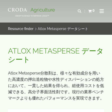
IR
PULAR
PARA
PARA
0
Abrir pesquisa
Exibir cesta
Abrir 
O
O
SMART SCIENCE TO IMPROVE LIVES™
CONTEÚDO
MENU
Resource finder
Atlox Metasperse データシート
ATLOX METASPERSE データ
シート
Atlox Metasperse分散剤は、様々な有効成分を用い
た高濃度の押出造粒物や水性ディスパーションの処方
において、一貫した結果を得られ、総使用コストを低
減できる、高分子界面活性剤です。現行の業界ベンチ
マークよりも優れたパフォーマンスを実現できます。