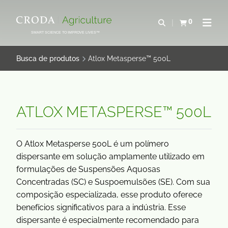
IR
PULAR
PARA
PARA
0
Abrir pesquisa
Exibir cesta
Abrir 
O
O
SMART SCIENCE TO IMPROVE LIVES™
CONTEÚDO
MENU
Busca de produtos
Atlox Metasperse™ 500L
ATLOX METASPERSE™ 500L
O Atlox Metasperse 500L é um polímero
dispersante em solução amplamente utilizado em
formulações de Suspensões Aquosas
Concentradas (SC) e Suspoemulsões (SE). Com sua
composição especializada, esse produto oferece
benefícios significativos para a indústria. Esse
dispersante é especialmente recomendado para