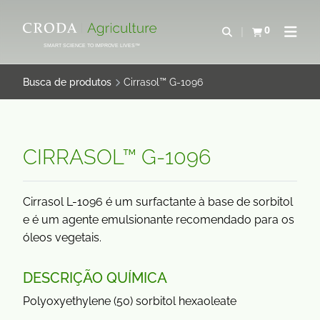
IR
PULAR
PARA
PARA
0
Abrir pesquisa
Exibir cesta
Abrir 
O
O
SMART SCIENCE TO IMPROVE LIVES™
CONTEÚDO
MENU
Busca de produtos
Cirrasol™ G-1096
CIRRASOL™ G-1096
Cirrasol L-1096 é um surfactante à base de sorbitol
e é um agente emulsionante recomendado para os
óleos vegetais.
DESCRIÇÃO QUÍMICA
Polyoxyethylene (50) sorbitol hexaoleate