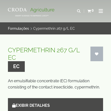
IR
PULAR
PARA
PARA
0
Abrir pesquisa
Exibir cesta
Abrir 
O
O
SMART SCIENCE TO IMPROVE LIVES™
CONTEÚDO
MENU
Formulações
Cypermethrin 267 g/L EC
CYPERMETHRIN 267 G/L
EC
EC
An emulsifiable concentrate (EC) formulation
consisting of the contact insecticide, cypermethrin.
EXIBIR DETALHES