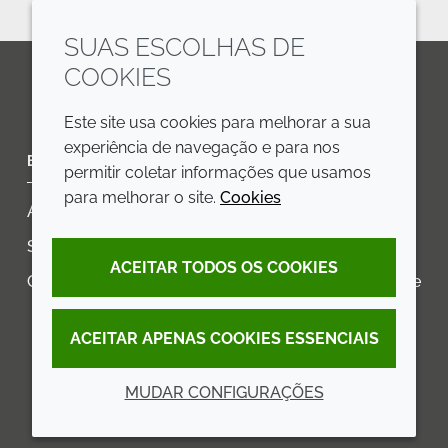
SUAS ESCOLHAS DE
COOKIES
LinkedIn
Youtube
Line
Este site usa cookies para melhorar a sua
experiência de navegação e para nos
EMPRESA
LEGAL
permitir coletar informações que usamos
para melhorar o site.
Cookies
Annual Report
Termos e condições
Sustainability Report
Política de privacidade
ACEITAR TODOS OS COOKIES
Croda.com
Declaração de Acessibilidade
Política de Cookies
ACEITAR APENAS COOKIES ESSENCIAIS
MUDAR CONFIGURAÇÕES
© 2026 Croda International Plc