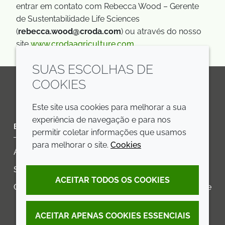
entrar em contato com Rebecca Wood – Gerente
de Sustentabilidade Life Sciences
(
rebecca.wood@croda.com
) ou através do nosso
site
www.crodaagriculture.com
SUAS ESCOLHAS DE
COOKIES
LinkedIn
Youtube
Line
Este site usa cookies para melhorar a sua
experiência de navegação e para nos
EMPRESA
LEGAL
permitir coletar informações que usamos
para melhorar o site.
Cookies
Annual Report
Termos e condições
Sustainability Report
Política de privacidade
ACEITAR TODOS OS COOKIES
Croda.com
Declaração de Acessibilidade
Política de Cookies
ACEITAR APENAS COOKIES ESSENCIAIS