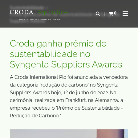
IR
PULAR
Sustentabilidade
PARA
PARA
0
Abrir pesquisa
Croda ganha prêmio de sustentabilidade no Syngenta
Exibir cesta
Abrir 
O
O
Suppliers Awards
SMART SCIENCE TO IMPROVE LIVES™
CONTEÚDO
MENU
Croda ganha prêmio de
sustentabilidade no
Syngenta Suppliers Awards
A Croda International Plc foi anunciada a vencedora
da categoria 'redução de carbono' no Syngenta
Suppliers Awards hoje, 1º de junho de 2022. Na
cerimônia, realizada em Frankfurt, na Alemanha, a
empresa recebeu o 'Prêmio de Sustentabilidade -
Redução de Carbono '.