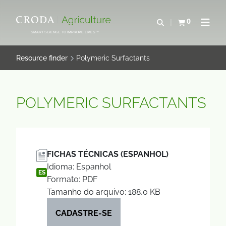
IR
PULAR
PARA
PARA
0
Abrir pesquisa
Exibir cesta
Abrir 
O
O
SMART SCIENCE TO IMPROVE LIVES™
CONTEÚDO
MENU
Resource finder
Polymeric Surfactants
POLYMERIC SURFACTANTS
FICHAS TÉCNICAS (ESPANHOL)
Idioma: Espanhol
ES
Formato: PDF
Tamanho do arquivo: 188,0 KB
CADASTRE-SE