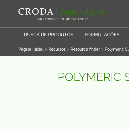
IR
PULAR
PARA
PARA
O
O
SMART SCIENCE TO IMPROVE LIVES™
CONTEÚDO
MENU
BUSCA DE PRODUTOS
FORMULAÇÕES
Página Inicial
Recursos
Resource finder
Polymeric S
POLYMERIC 