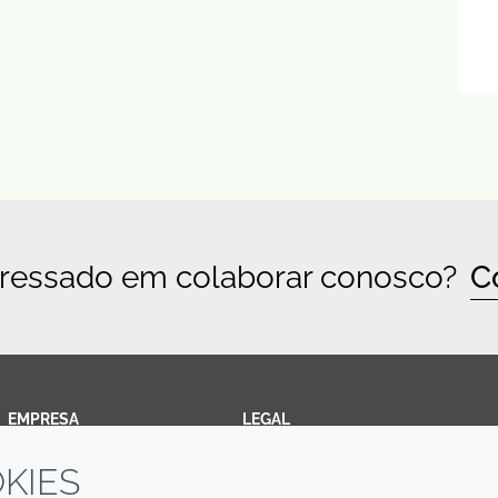
eressado em colaborar conosco?
C
EMPRESA
LEGAL
KIES
Annual Report
Termos e condições