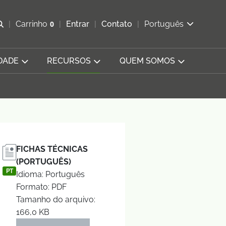
Abrir pesquisa
Carrinho
0
Entrar
Contato
Português
Exibir cesta
DADE
RECURSOS
QUEM SOMOS
FICHAS TÉCNICAS
(PORTUGUÊS)
PT
Idioma: Português
Formato: PDF
Tamanho do arquivo:
166,0 KB