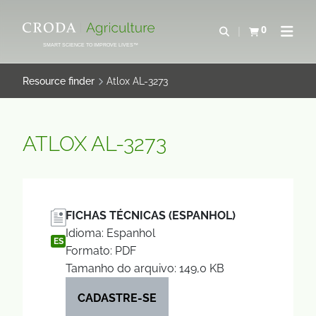
IR
PULAR
PARA
PARA
0
Abrir pesquisa
Exibir cesta
Abrir 
O
O
SMART SCIENCE TO IMPROVE LIVES™
CONTEÚDO
MENU
Resource finder
Atlox AL-3273
ATLOX AL-3273
FICHAS TÉCNICAS (ESPANHOL)
Idioma: Espanhol
ES
Formato: PDF
Tamanho do arquivo: 149,0 KB
CADASTRE-SE