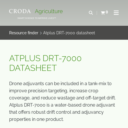
IR
PULAR
PARA
PARA
0
Abrir pesquisa
Exibir cesta
Abrir 
O
O
SMART SCIENCE TO IMPROVE LIVES™
CONTEÚDO
MENU
Resource finder
Atplus DRT-7000 datasheet
ATPLUS DRT-7000
DATASHEET
Drone adjuvants can be included in a tank-mix to
improve precision targeting, increase crop
coverage, and reduce wastage and off-target drift.
Atplus DRT-7000 is a water-based drone adjuvant
that offers robust drift control and adjuvancy
properties in one product.