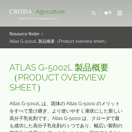
IR
PULAR
PARA
PARA
0
Abrir pesquisa
Exibir cesta
Abrir 
O
O
SMART SCIENCE TO IMPROVE LIVES™
CONTEÚDO
MENU
Resource finder
Atlas G-5002L 製品概要（Product overview sheet）
ATLAS G-5002L 製品概要
（PRODUCT OVERVIEW
SHEET）
Atlas G-5002L は、固体の Atlas G-5000 のメリット
をすべて受け継ぎ、より使いやすく液状にした新しい
高分子乳化剤です。Atlas G-5000 は、クローダで最
も成功した高分子乳化剤の 1 つであり、幅広い製剤の