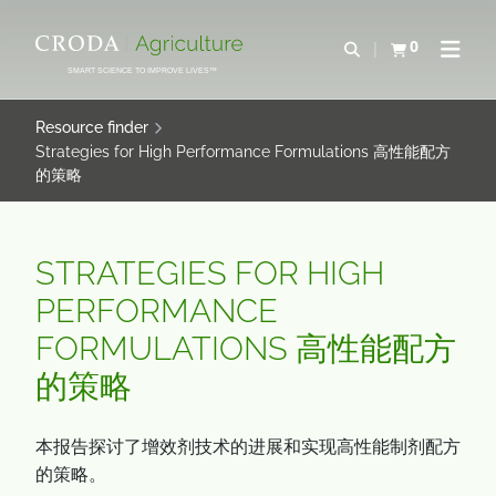
IR
PULAR
PARA
PARA
0
Abrir pesquisa
Exibir cesta
Abrir 
O
O
SMART SCIENCE TO IMPROVE LIVES™
CONTEÚDO
MENU
Resource finder
Strategies for High Performance Formulations 高性能配方
的策略
STRATEGIES FOR HIGH
PERFORMANCE
FORMULATIONS 高性能配方
的策略
本报告探讨了增效剂技术的进展和实现高性能制剂配方
的策略。