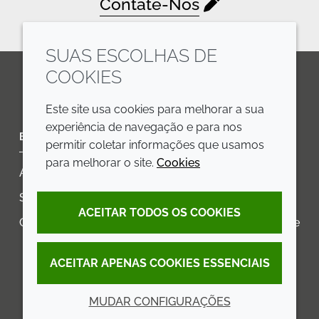
Contate-Nos
SUAS ESCOLHAS DE
COOKIES
LinkedIn
Youtube
Line
Este site usa cookies para melhorar a sua
experiência de navegação e para nos
EMPRESA
LEGAL
permitir coletar informações que usamos
para melhorar o site.
Cookies
Annual Report
Termos e condições
Sustainability Report
Política de privacidade
ACEITAR TODOS OS COOKIES
Croda.com
Declaração de Acessibilidade
Política de Cookies
ACEITAR APENAS COOKIES ESSENCIAIS
MUDAR CONFIGURAÇÕES
© 2026 Croda International Plc