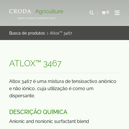
IR
PULAR
PARA
PARA
0
Abrir pesquisa
Exibir cesta
Abrir 
O
O
SMART SCIENCE TO IMPROVE LIVES™
CONTEÚDO
MENU
Busca de produtos
Atlox™ 3467
ATLOX™ 3467
Atlox 3467 é uma mistura de tensioactivo aniónico
e não iónico, cuja utilização é como um
dispersante.
DESCRIÇÃO QUÍMICA
Anionic and nonionic surfactant blend