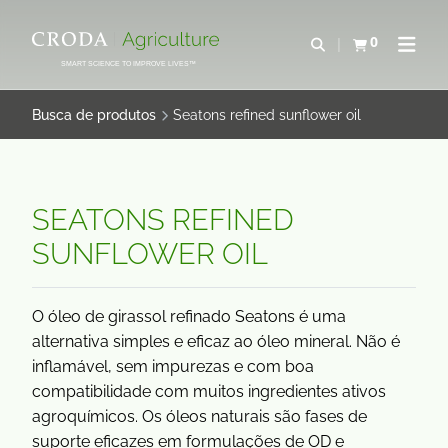
IR
PULAR
PARA
PARA
0
Abrir pesquisa
Exibir cesta
Abrir 
O
O
SMART SCIENCE TO IMPROVE LIVES™
CONTEÚDO
MENU
Busca de produtos
Seatons refined sunflower oil
SEATONS REFINED
SUNFLOWER OIL
O óleo de girassol refinado Seatons é uma
alternativa simples e eficaz ao óleo mineral. Não é
inflamável, sem impurezas e com boa
compatibilidade com muitos ingredientes ativos
agroquímicos. Os óleos naturais são fases de
suporte eficazes em formulações de OD e