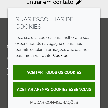
Entrar em contato!
SUAS ESCOLHAS DE
COOKIES
LinkedIn
Youtube
Line
Este site usa cookies para melhorar a sua
experiência de navegação e para nos
EMPRESA
LEGAL
permitir coletar informações que usamos
para melhorar o site.
Cookies
Annual Report
Termos e condições
Sustainability Report
Política de privacidade
ACEITAR TODOS OS COOKIES
Croda.com
Declaração de Acessibilidade
Política de Cookies
ACEITAR APENAS COOKIES ESSENCIAIS
MUDAR CONFIGURAÇÕES
© 2026 Croda International Plc