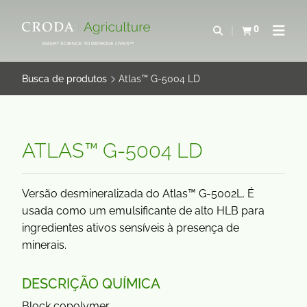
IR
PULAR
PARA
PARA
0
Abrir pesquisa
Exibir cesta
Abrir 
O
O
SMART SCIENCE TO IMPROVE LIVES™
CONTEÚDO
MENU
Busca de produtos
Atlas™ G-5004 LD
ATLAS™ G-5004 LD
Versão desmineralizada do Atlas™ G-5002L. É
usada como um emulsificante de alto HLB para
ingredientes ativos sensíveis à presença de
minerais.
DESCRIÇÃO QUÍMICA
Block copolymer