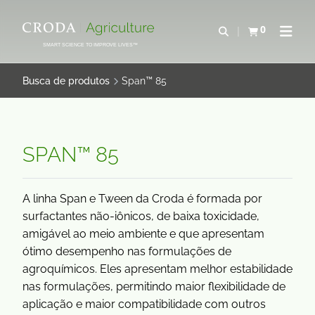
IR
PULAR
PARA
PARA
0
Abrir pesquisa
Exibir cesta
Abrir 
O
O
SMART SCIENCE TO IMPROVE LIVES™
CONTEÚDO
MENU
Busca de produtos
Span™ 85
SPAN™ 85
A linha Span e Tween da Croda é formada por
surfactantes não-iônicos, de baixa toxicidade,
amigável ao meio ambiente e que apresentam
ótimo desempenho nas formulações de
agroquímicos. Eles apresentam melhor estabilidade
nas formulações, permitindo maior flexibilidade de
aplicação e maior compatibilidade com outros