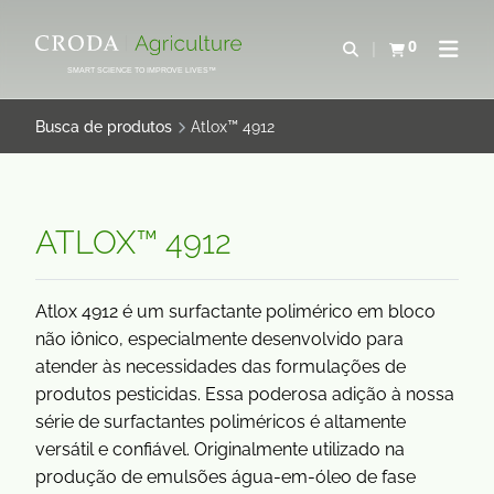
IR
PULAR
PARA
PARA
0
Abrir pesquisa
Exibir cesta
Abrir 
O
O
SMART SCIENCE TO IMPROVE LIVES™
CONTEÚDO
MENU
Busca de produtos
Atlox™ 4912
ATLOX™ 4912
Atlox 4912 é um surfactante polimérico em bloco
não iônico, especialmente desenvolvido para
atender às necessidades das formulações de
produtos pesticidas. Essa poderosa adição à nossa
série de surfactantes poliméricos é altamente
versátil e confiável. Originalmente utilizado na
produção de emulsões água-em-óleo de fase