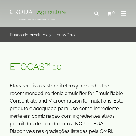
IR
PULAR
PARA
PARA
0
Abrir pesquisa
Exibir cesta
Abrir 
O
O
SMART SCIENCE TO IMPROVE LIVES™
CONTEÚDO
MENU
Busca de produtos
Etocas™ 10
ETOCAS™ 10
Etocas 10 is a castor oil ethoxylate and is the
recommended nonionic emulsifier for Emulsifiable
Concentrate and Microemulsion formulations. Este
produto é adequado para uso como ingrediente
inerte em combinação com ingredientes ativos
permitidos de acordo com a NOP de EUA.
Disponíveis nas gradações listadas pela OMRI.