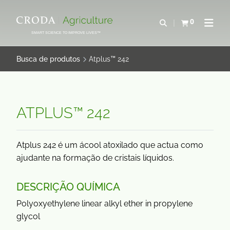
IR
PULAR
PARA
PARA
0
Abrir pesquisa
Exibir cesta
Abrir 
O
O
SMART SCIENCE TO IMPROVE LIVES™
CONTEÚDO
MENU
Busca de produtos
Atplus™ 242
ATPLUS™ 242
Atplus 242 é um ácool atoxilado que actua como
ajudante na formação de cristais líquidos.
DESCRIÇÃO QUÍMICA
Polyoxyethylene linear alkyl ether in propylene
glycol