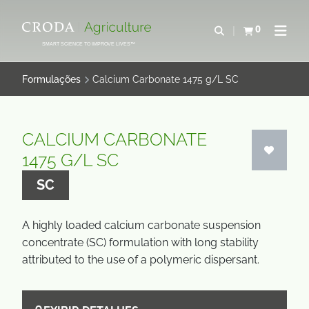
IR
PULAR
PARA
PARA
0
Abrir pesquisa
Exibir cesta
Abrir 
O
O
SMART SCIENCE TO IMPROVE LIVES™
CONTEÚDO
MENU
Formulações
Calcium Carbonate 1475 g/L SC
CALCIUM CARBONATE
1475 G/L SC
SC
A highly loaded calcium carbonate suspension
concentrate (SC) formulation with long stability
attributed to the use of a polymeric dispersant.