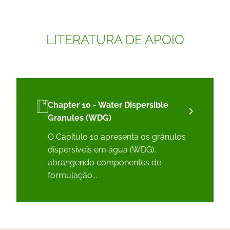
LITERATURA DE APOIO
Chapter 10 - Water Dispersible
Granules (WDG)
O Capítulo 10 apresenta os grânulos
dispersíveis em água (WDG),
abrangendo componentes de
formulação...