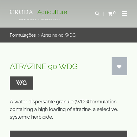
IR
PULAR
PARA
PARA
0
Abrir pesquisa
Exibir cesta
Abrir 
O
O
SMART SCIENCE TO IMPROVE LIVES™
CONTEÚDO
MENU
Formulações
Atrazine 90 WDG
ATRAZINE 90 WDG
WG
A water dispersable granule (WDG) formulation
containing a high loading of atrazine, a selective,
systemic herbicide.