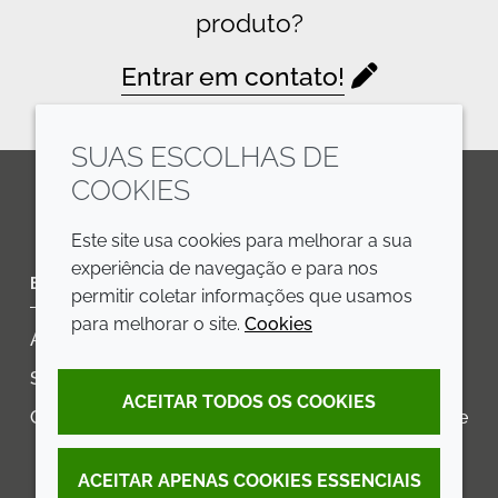
produto?
Entrar em contato!
SUAS ESCOLHAS DE
COOKIES
LinkedIn
Youtube
Line
Este site usa cookies para melhorar a sua
experiência de navegação e para nos
EMPRESA
LEGAL
permitir coletar informações que usamos
para melhorar o site.
Cookies
Annual Report
Termos e condições
Sustainability Report
Política de privacidade
ACEITAR TODOS OS COOKIES
Croda.com
Declaração de Acessibilidade
Política de Cookies
ACEITAR APENAS COOKIES ESSENCIAIS