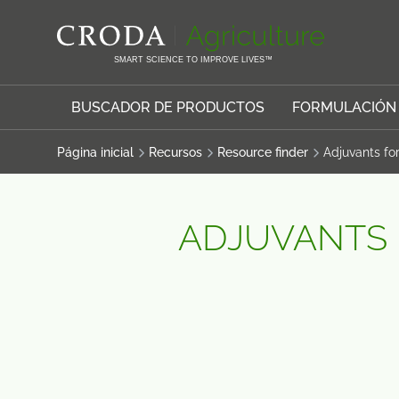
SALTAR
SALTAR
AL
AL
CONTENIDO
MENÚ
SMART SCIENCE TO IMPROVE LIVES™
BUSCADOR DE PRODUCTOS
FORMULACIÓN
Página inicial
Recursos
Resource finder
Adjuvants fo
ADJUVANTS 