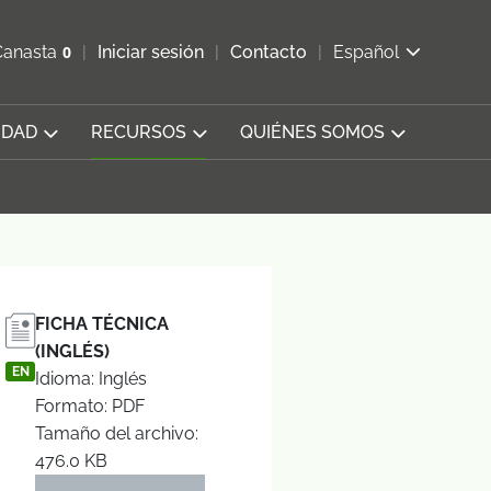
ir b&#250;squeda
Canasta
0
Iniciar sesión
Contacto
Español
Ver carrito
IDAD
RECURSOS
QUIÉNES SOMOS
FICHA TÉCNICA
(INGLÉS)
EN
Idioma: Inglés
Formato: PDF
Tamaño del archivo:
476.0 KB