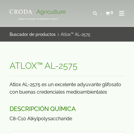
SALTAR
SALTAR
AL
AL
0
Abrir b&#250;s
Ver carrito
Abrir 
CONTENIDO
MENÚ
SMART SCIENCE TO IMPROVE LIVES™
Buscador de productos
Atlox™ AL-2575
ATLOX™ AL-2575
Atlox AL-2575 es un excelente adyuvante glifosato
con buenas credenciales medioambientales
DESCRIPCIÓN QUÍMICA
C8-C10 Alkylpolysaccharide