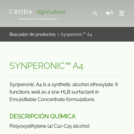
SALTAR
SALTAR
AL
AL
0
Abrir b&#250;s
Ver carrito
Abrir 
CONTENIDO
MENÚ
SMART SCIENCE TO IMPROVE LIVES™
Buscador de productos
Synperonic™ A4
SYNPERONIC™ A4
Synperonic A4 is a synthetic alcohol ethoxylate. It
functions well as a low HLB surfactant in
Emulsifiable Concentrate formulations.
DESCRIPCIÓN QUÍMICA
Polyoxyethylene (4) C12-C15 alcohol