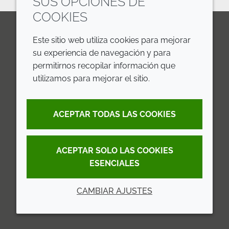
SUS OPCIONES DE
COOKIES
Este sitio web utiliza cookies para mejorar
LinkedIn
Youtube
Line
su experiencia de navegación y para
permitirnos recopilar información que
EMPRESA
LEGAL
utilizamos para mejorar el sitio.
Annual Report
Terms and Conditions
ACEPTAR TODAS LAS COOKIES
Sustainability Report
Privacy Policy
Croda.com
Accessibility
ACEPTAR SOLO LAS COOKIES
Cookie Policy
ESENCIALES
CAMBIAR AJUSTES
© 2026 Croda International Plc