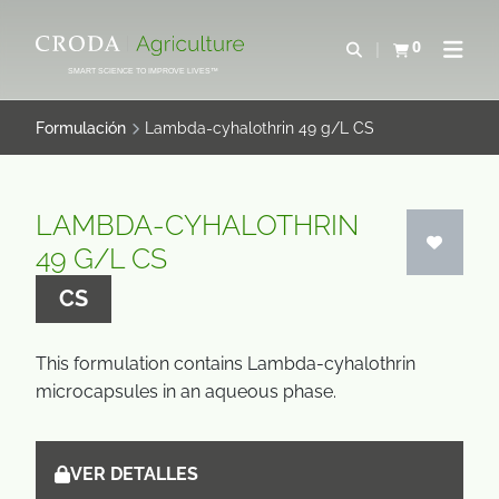
SALTAR
SALTAR
AL
AL
0
Abrir b&#250;s
Ver carrito
Abrir 
CONTENIDO
MENÚ
SMART SCIENCE TO IMPROVE LIVES™
Formulación
Lambda-cyhalothrin 49 g/L CS
LAMBDA-CYHALOTHRIN
49 G/L CS
CS
This formulation contains Lambda-cyhalothrin
microcapsules in an aqueous phase.
VER DETALLES