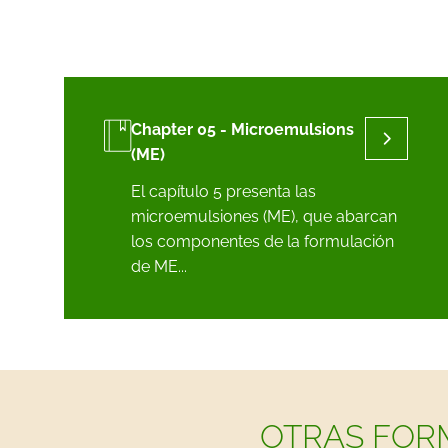
Chapter 05 - Microemulsions
(ME)
El capítulo 5 presenta las
microemulsiones (ME), que abarcan
los componentes de la formulación
de ME...
OTRAS FOR