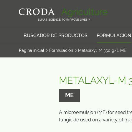
SALTAR
SALTAR
AL
AL
CONTENIDO
MENÚ
SMART SCIENCE TO IMPROVE LIVES™
BUSCADOR DE PRODUCTOS
FORMULACIÓN
Página inicial
Formulación
Metalaxyl-M 350 g/L ME
METALAXYL-M 3
ME
A microemulsion (ME) for seed tr
fungicide used on a variety of fru