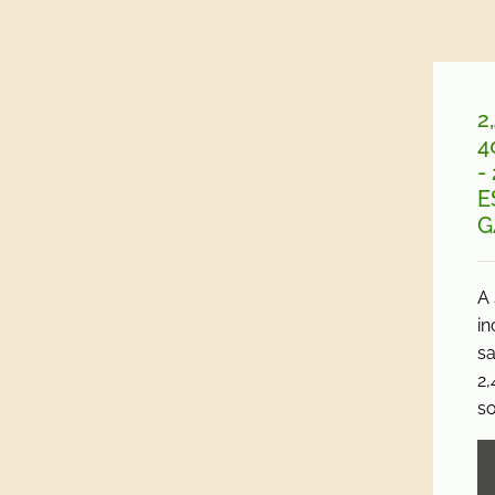
2
4
-
E
G
A 
in
sa
2,
so