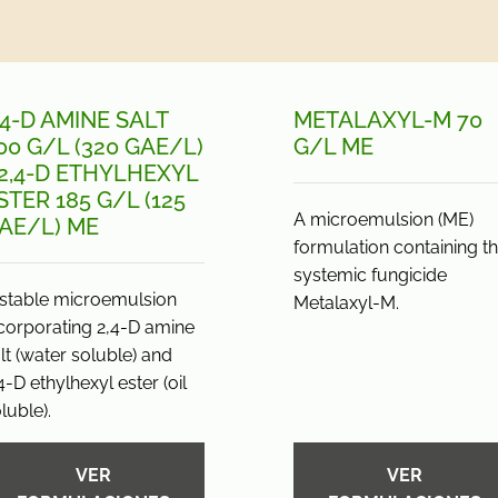
,4-D AMINE SALT
METALAXYL-M 70
00 G/
L (320 GAE/
L)
G/
L ME
 2,4-D ETHYLHEXYL
STER 185 G/
L (125
A microemulsion (ME)
AE/
L) ME
formulation containing t
systemic fungicide
stable microemulsion
Metalaxyl-M.
corporating 2,4-D amine
lt (water soluble) and
4-D ethylhexyl ester (oil
luble).
VER
VER