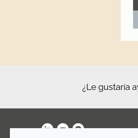
¿Le gustaría 
LinkedIn
Youtube
Line