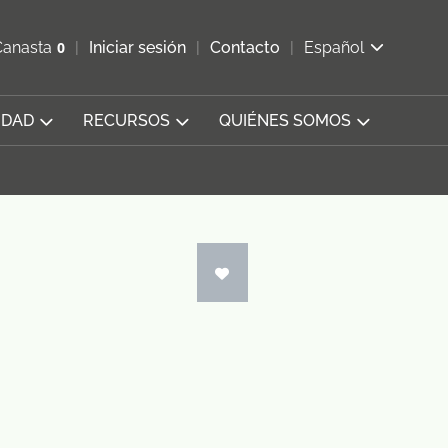
ir b&#250;squeda
Canasta
0
Iniciar sesión
Contacto
Español
Ver carrito
IDAD
RECURSOS
QUIÉNES SOMOS