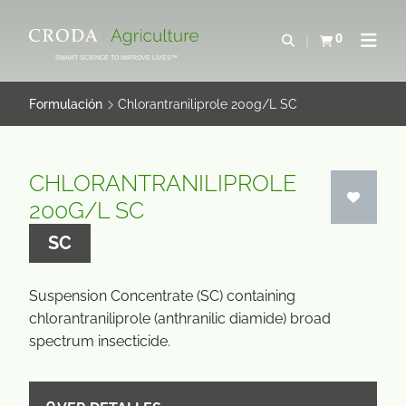
SALTAR
SALTAR
AL
AL
0
Abrir b&#250;s
Ver carrito
Abrir 
CONTENIDO
MENÚ
SMART SCIENCE TO IMPROVE LIVES™
Formulación
Chlorantraniliprole 200g/L SC
CHLORANTRANILIPROLE
200G/L SC
SC
Suspension Concentrate (SC) containing
chlorantraniliprole (anthranilic diamide) broad
spectrum insecticide.