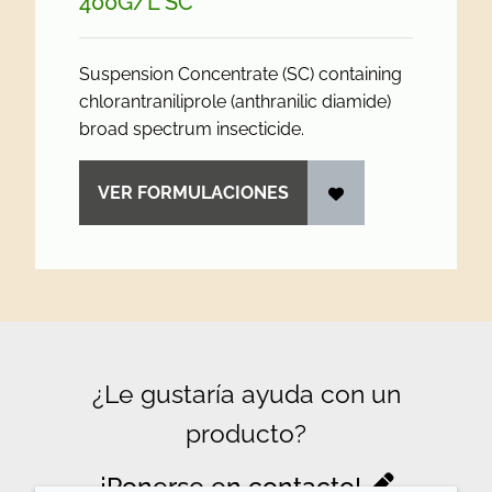
400G/
L SC
Suspension Concentrate (SC) containing
chlorantraniliprole (anthranilic diamide)
broad spectrum insecticide.
VER FORMULACIONES
¿Le gustaría ayuda con un
producto?
¡Ponerse en contacto!