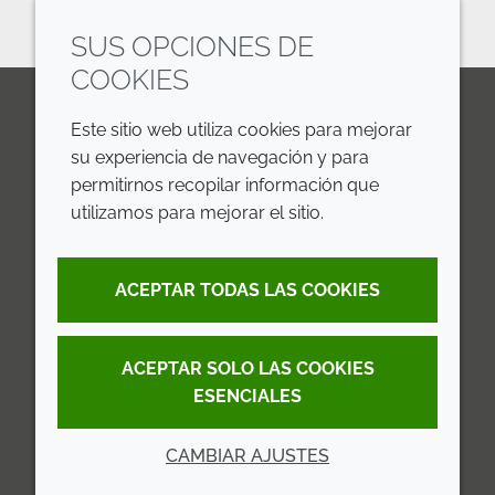
SUS OPCIONES DE
COOKIES
Este sitio web utiliza cookies para mejorar
LinkedIn
Youtube
Line
su experiencia de navegación y para
permitirnos recopilar información que
EMPRESA
LEGAL
utilizamos para mejorar el sitio.
Annual Report
Terms and Conditions
ACEPTAR TODAS LAS COOKIES
Sustainability Report
Privacy Policy
Croda.com
Accessibility
ACEPTAR SOLO LAS COOKIES
Cookie Policy
ESENCIALES
CAMBIAR AJUSTES
© 2026 Croda International Plc