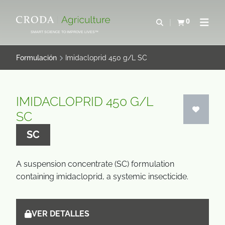
SALTAR
SALTAR
AL
AL
0
Abrir b&#250;s
Ver carrito
Abrir 
CONTENIDO
MENÚ
SMART SCIENCE TO IMPROVE LIVES™
Formulación
Imidacloprid 450 g/L SC
IMIDACLOPRID 450 G/L
SC
SC
A suspension concentrate (SC) formulation
containing imidacloprid, a systemic insecticide.
VER DETALLES