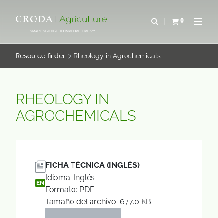
SALTAR
SALTAR
AL
AL
0
Abrir b&#250;s
Ver carrito
Abrir 
CONTENIDO
MENÚ
SMART SCIENCE TO IMPROVE LIVES™
Resource finder
Rheology in Agrochemicals
RHEOLOGY IN
AGROCHEMICALS
FICHA TÉCNICA (INGLÉS)
Idioma: Inglés
EN
Formato: PDF
Tamaño del archivo: 677.0 KB