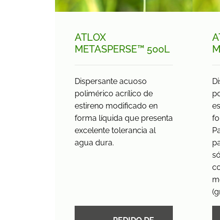
ATLOX
A
METASPERSE™ 500L
M
Dispersante acuoso
D
polimérico acrílico de
po
estireno modificado en
es
forma líquida que presenta
fo
excelente tolerancia al
P
agua dura.
p
só
c
m
(g