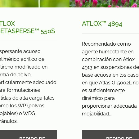
TLOX
ATLOX™ 4894
ETASPERSE™ 550S
Recomendado como
ispersante acuoso
agente humectante en
limérico acrílico de
combinación con Atlox
tireno modificado en
4913 en suspensiones de
rma de polvo.
base acuosa en los caso
articularmente adecuado
en que Atlas G-5002L no
ara formulaciones
es suficientemente
lidas de alta carga tales
dinámico para
omo los WP (polvos
proporcionar adecuada
ojables) o WDG
mojabilidad...
ránulos...