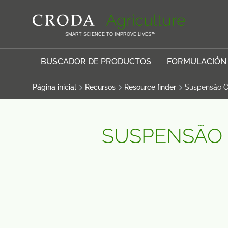
SALTAR
SALTAR
AL
AL
CONTENIDO
MENÚ
SMART SCIENCE TO IMPROVE LIVES™
BUSCADOR DE PRODUCTOS
FORMULACIÓN
Página inicial
Recursos
Resource finder
Suspensão C
SUSPENSÃO 