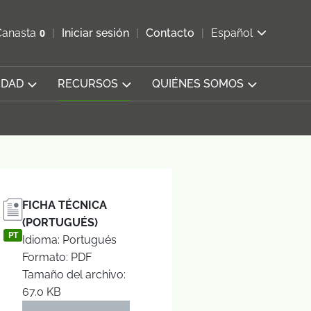
ir b&#250;squeda
Canasta
0
Iniciar sesión
Contacto
Español
Ver carrito
IDAD
RECURSOS
QUIÉNES SOMOS
FICHA TÉCNICA
(PORTUGUÉS)
PT
Idioma: Portugués
Formato: PDF
Tamaño del archivo:
67.0 KB