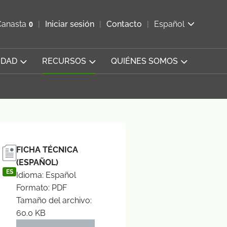
ir b&#250;squeda
Canasta
0
Iniciar sesión
Contacto
Español
Ver carrito
IDAD
RECURSOS
QUIÉNES SOMOS
FICHA TÉCNICA
(ESPAÑOL)
ES
Idioma: Español
Formato: PDF
Tamaño del archivo:
60.0 KB