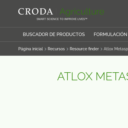
SALTAR
SALTAR
AL
AL
CONTENIDO
MENÚ
SMART SCIENCE TO IMPROVE LIVES™
BUSCADOR DE PRODUCTOS
FORMULACIÓN
Página inicial
Recursos
Resource finder
Atlox Metas
ATLOX META