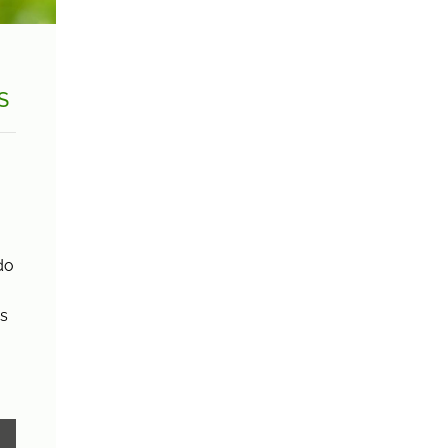
S
do
es