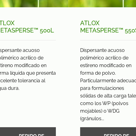
TLOX
ATLOX
ETASPERSE™ 500L
METASPERSE™ 550
ispersante acuoso
Dispersante acuoso
limérico acrílico de
polimérico acrílico de
tireno modificado en
estireno modificado en
rma líquida que presenta
forma de polvo.
celente tolerancia al
Particularmente adecua
ua dura.
para formulaciones
sólidas de alta carga tal
como los WP (polvos
mojables) o WDG
(gránulos...