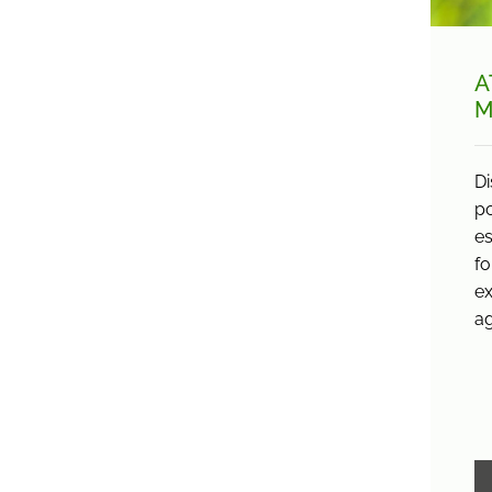
A
M
D
po
es
fo
ex
ag