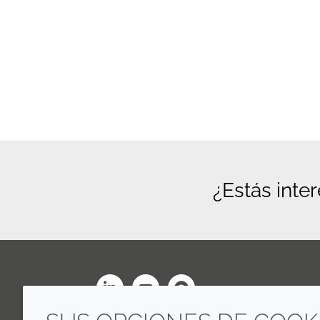
¿Estás inte
LinkedIn
Youtube
Line