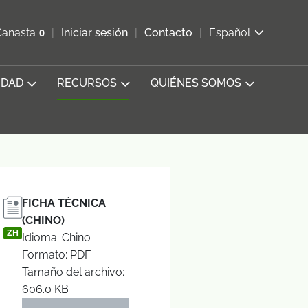
ir b&#250;squeda
Canasta
0
Iniciar sesión
Contacto
Español
Ver carrito
IDAD
RECURSOS
QUIÉNES SOMOS
FICHA TÉCNICA
(CHINO)
ZH
Idioma: Chino
Formato: PDF
Tamaño del archivo:
606.0 KB