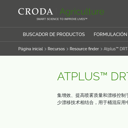
SALTAR
SALTAR
AL
AL
CONTENIDO
MENÚ
SMART SCIENCE TO IMPROVE LIVES™
BUSCADOR DE PRODUCTOS
FORMULACIÓN
Página inicial
Recursos
Resource finder
Atplus™ DR
ATPLUS™ DR
集增效、提高喷雾质量和漂移控制于一体
少漂移技术相结合，用于桶混应用