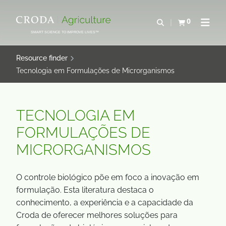
SALTAR
SALTAR
AL
AL
0
Abrir b&#250;s
Ver carrito
Abrir 
CONTENIDO
MENÚ
SMART SCIENCE TO IMPROVE LIVES™
Resource finder
Tecnologia em Formulações de Microrganismos
TECNOLOGIA EM
FORMULAÇÕES DE
MICRORGANISMOS
O controle biológico põe em foco a inovação em
formulação. Esta literatura destaca o
conhecimento, a experiência e a capacidade da
Croda de oferecer melhores soluções para