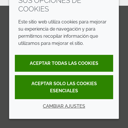
SUS OPCIONES DE
COOKIES
Este sitio web utiliza cookies para mejorar
LinkedIn
Youtube
Line
su experiencia de navegación y para
permitirnos recopilar información que
EMPRESA
LEGAL
utilizamos para mejorar el sitio.
Annual Report
Terms and Conditions
ACEPTAR TODAS LAS COOKIES
Sustainability Report
Privacy Policy
Croda.com
Accessibility
ACEPTAR SOLO LAS COOKIES
Cookie Policy
ESENCIALES
CAMBIAR AJUSTES
© 2026 Croda International Plc