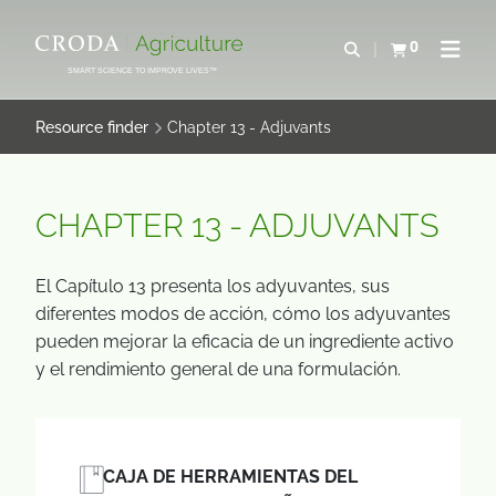
SALTAR
SALTAR
AL
AL
0
Abrir b&#250;s
Ver carrito
Abrir 
CONTENIDO
MENÚ
SMART SCIENCE TO IMPROVE LIVES™
Resource finder
Chapter 13 - Adjuvants
CHAPTER 13 - ADJUVANTS
El Capítulo 13 presenta los adyuvantes, sus
diferentes modos de acción, cómo los adyuvantes
pueden mejorar la eficacia de un ingrediente activo
y el rendimiento general de una formulación.
CAJA DE HERRAMIENTAS DEL