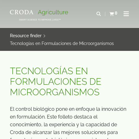
SALTAR
SALTAR
AL
AL
0
Abrir b&#250;s
Ver carrito
Abrir 
CONTENIDO
MENÚ
SMART SCIENCE TO IMPROVE LIVES™
Resource finder
Tecnologías en Formulaciones de Microorganismos
TECNOLOGÍAS EN
FORMULACIONES DE
MICROORGANISMOS
El control biológico pone en enfoque la innovación
en formulación. Este folleto destaca el
conocimiento, la experiencia y la capacidad de
Croda de alcanzar las mejores soluciones para