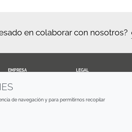
resado en colaborar con nosotros?
EMPRESA
LEGAL
IES
Annual Report
Terms and Conditions
Sustainability Report
Privacy Policy
iencia de navegación y para permitirnos recopilar
Croda.com
Accessibility
Cookie Policy