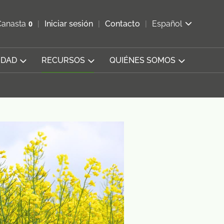
ir b&#250;squeda
Canasta
0
Iniciar sesión
Contacto
Español
Ver carrito
IDAD
RECURSOS
QUIÉNES SOMOS