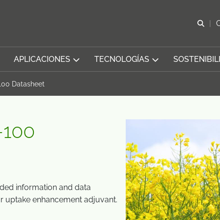
Abr
APLICACIONES
TECNOLOGÍAS
SOSTENIBIL
100 Datasheet
-100
nded information and data
r uptake enhancement adjuvant.