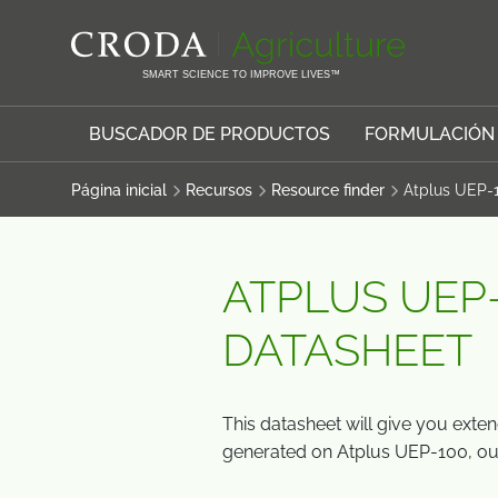
SALTAR
SALTAR
AL
AL
CONTENIDO
MENÚ
SMART SCIENCE TO IMPROVE LIVES™
BUSCADOR DE PRODUCTOS
FORMULACIÓN
Página inicial
Recursos
Resource finder
Atplus UEP-
ATPLUS UEP
DATASHEET
This datasheet will give you exte
generated on Atplus UEP-100, ou