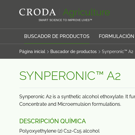
SALTAR
SALTAR
AL
AL
CONTENIDO
MENÚ
SMART SCIENCE TO IMPROVE LIVES™
BUSCADOR DE PRODUCTOS
FORMULACIÓN
Página inicial
Buscador de productos
Synperonic™ A2
SYNPERONIC™ A2
Synperonic A2 is a synthetic alcohol ethoxylate. It f
Concentrate and Microemulsion formulations.
DESCRIPCIÓN QUÍMICA
Polyoxyethylene (2) C12-C15 alcohol