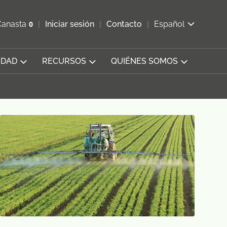
ir b&#250;squeda
Canasta
0
Iniciar sesión
Contacto
Español
Ver carrito
IDAD
RECURSOS
QUIÉNES SOMOS