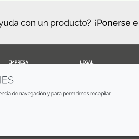
ayuda con un producto?
¡Ponerse e
EMPRESA
LEGAL
IES
Annual Report
Terms and Conditions
Sustainability Report
Privacy Policy
iencia de navegación y para permitirnos recopilar
Croda.com
Accessibility
Cookie Policy
© 2026 Croda International Plc