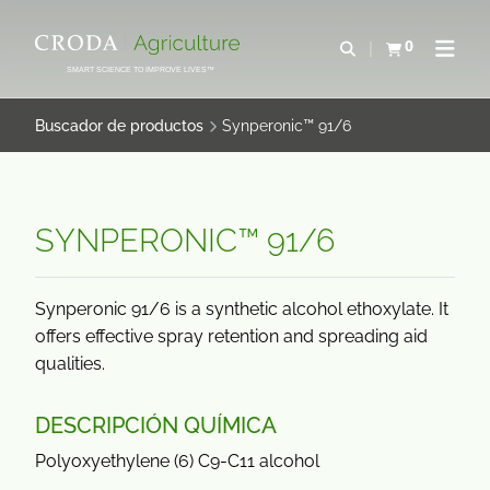
SALTAR
SALTAR
AL
AL
0
Abrir b&#250;s
Ver carrito
Abrir 
CONTENIDO
MENÚ
SMART SCIENCE TO IMPROVE LIVES™
Buscador de productos
Synperonic™ 91/6
SYNPERONIC™ 91/6
Synperonic 91/6 is a synthetic alcohol ethoxylate. It
offers effective spray retention and spreading aid
qualities.
DESCRIPCIÓN QUÍMICA
Polyoxyethylene (6) C9-C11 alcohol