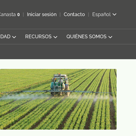
ir b&#250;squeda
Canasta
0
Iniciar sesión
Contacto
Español
Ver carrito
IDAD
RECURSOS
QUIÉNES SOMOS