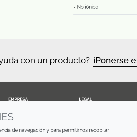
No iónico
ayuda con un producto?
¡Ponerse e
EMPRESA
LEGAL
IES
Annual Report
Terms and Conditions
Sustainability Report
Privacy Policy
iencia de navegación y para permitirnos recopilar
Croda.com
Accessibility