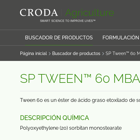
SALTAR
SALTAR
AL
AL
CONTENIDO
MENÚ
SMART SCIENCE TO IMPROVE LIVES™
BUSCADOR DE PRODUCTOS
FORMULACIÓN
Página inicial
Buscador de productos
SP Tween™ 60 
SP TWEEN™ 60 MBA
Tween 60 es un éster de ácido graso etoxilado de so
DESCRIPCIÓN QUÍMICA
Polyoxyethylene (20) sorbitan monostearate