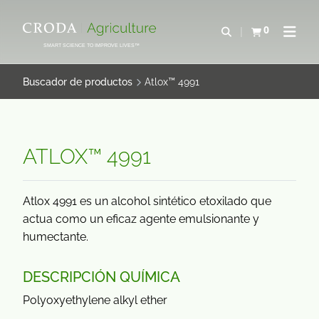
SALTAR
SALTAR
AL
AL
0
Abrir b&#250;s
Ver carrito
Abrir 
CONTENIDO
MENÚ
SMART SCIENCE TO IMPROVE LIVES™
Buscador de productos
Atlox™ 4991
ATLOX™ 4991
Atlox 4991 es un alcohol sintético etoxilado que
actua como un eficaz agente emulsionante y
humectante.
DESCRIPCIÓN QUÍMICA
Polyoxyethylene alkyl ether