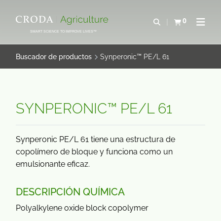
SALTAR
SALTAR
AL
AL
0
Abrir b&#250;s
Ver carrito
Abrir 
CONTENIDO
MENÚ
SMART SCIENCE TO IMPROVE LIVES™
Buscador de productos
Synperonic™ PE/L 61
SYNPERONIC™ PE/L 61
Synperonic PE/L 61 tiene una estructura de
copolímero de bloque y funciona como un
emulsionante eficaz.
DESCRIPCIÓN QUÍMICA
Polyalkylene oxide block copolymer