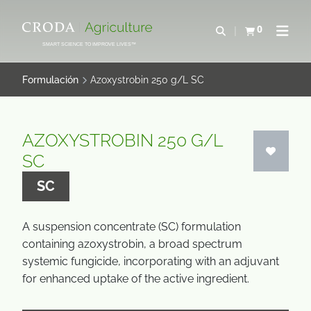
SALTAR
SALTAR
AL
AL
0
Abrir b&#250;s
Ver carrito
Abrir 
CONTENIDO
MENÚ
SMART SCIENCE TO IMPROVE LIVES™
Formulación
Azoxystrobin 250 g/L SC
AZOXYSTROBIN 250 G/L
SC
SC
A suspension concentrate (SC) formulation
containing azoxystrobin, a broad spectrum
systemic fungicide, incorporating with an adjuvant
for enhanced uptake of the active ingredient.