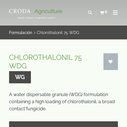
SALTAR
SALTAR
AL
AL
0
Abrir b&#250;s
Ver carrito
Abrir 
CONTENIDO
MENÚ
SMART SCIENCE TO IMPROVE LIVES™
Formulación
Chlorothalonil 75 WDG
CHLOROTHALONIL 75
WDG
WG
A water dispersable granule (WDG) formulation
containing a high loading of chlorothalonil, a broad
contact fungicide.