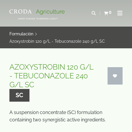
SALTAR
SALTAR
AL
AL
0
Abrir b&#250;s
Ver carrito
Abrir 
CONTENIDO
MENÚ
SMART SCIENCE TO IMPROVE LIVES™
Formulación
Azoxystrobin 120 g/L - Tebuconazole 240 g/L SC
AZOXYSTROBIN 120 G/L
- TEBUCONAZOLE 240
G/L SC
SC
A suspension concentrate (SC) formulation
containing two synergistic active ingredients.