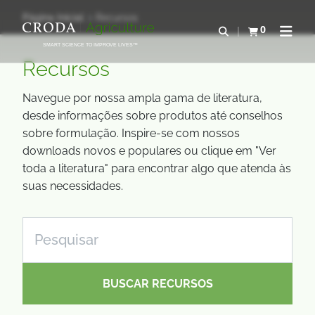
IR
PULAR
Página Inicial
Recursos
PARA
PARA
0
Abrir pesquisa
Exibir cesta
Abrir 
O
O
SMART SCIENCE TO IMPROVE LIVES™
CONTEÚDO
MENU
Recursos
Navegue por nossa ampla gama de literatura,
desde informações sobre produtos até conselhos
sobre formulação. Inspire-se com nossos
downloads novos e populares ou clique em "Ver
toda a literatura" para encontrar algo que atenda às
suas necessidades.
BUSCAR RECURSOS