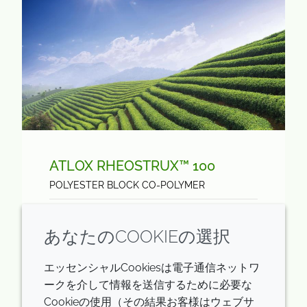
ATLOX RHEOSTRUX™ 100
POLYESTER BLOCK CO-POLYMER
Atlox Rheostrux 100を含有する製剤では
あなたのCOOKIEの選択
貯蔵安定性の向上、きわめて良好なレオロ
ジープロファイル、処理時間の短縮、懸濁
エッセンシャルCookiesは電子通信ネットワ
性の改善がみられます。
ークを介して情報を送信するために必要な
Cookieの使用（その結果お客様はウェブサ