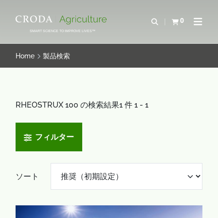
コ
メ
ン
ニ
0
検索を開く
カートを確認す
ナビゲ
テ
ュ
SMART SCIENCE TO IMPROVE LIVES™
ン
ー
ツ
を
Home
製品検索
を
ス
ス
キ
キ
ッ
ッ
プ
RHEOSTRUX 100 の検索結果1 件 1 - 1
プ
フィルター
ソート