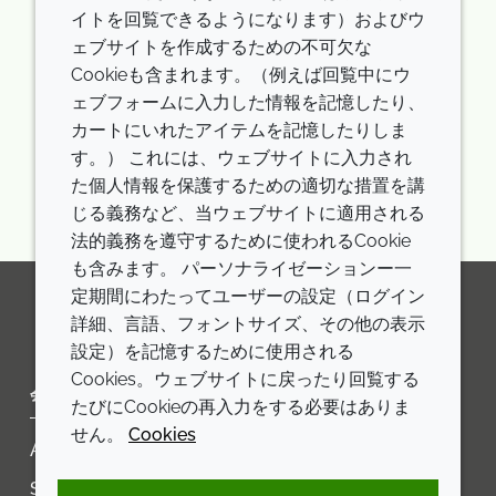
サンプル依頼
イトを回覧できるようになります）およびウ
ェブサイトを作成するための不可欠な
Cookieも含まれます。（例えば回覧中にウ
ェブフォームに入力した情報を記憶したり、
カートにいれたアイテムを記憶したりしま
Showing
Pages
«
»
1 / 1
す。） これには、ウェブサイトに入力され
た個人情報を保護するための適切な措置を講
じる義務など、当ウェブサイトに適用される
法的義務を遵守するために使われるCookie
も含みます。 パーソナライゼーションー一
定期間にわたってユーザーの設定（ログイン
詳細、言語、フォントサイズ、その他の表示
LinkedIn
Youtube
Line
設定）を記憶するために使用される
Cookies。ウェブサイトに戻ったり回覧する
会社
LEGAL
たびにCookieの再入力をする必要はありま
せん。
Cookies
Annual Report
利用規約
Sustainability Report
プライバシーポリシー