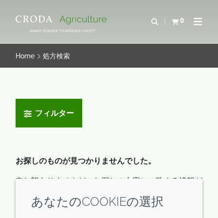
コ
メ
ン
ニ
0
検索を開く
カートを確認す
ナビゲ
テ
ュ
SMART SCIENCE TO IMPROVE LIVES™
ン
ー
ツ
を
Home
処方検索
を
ス
ス
キ
キ
ッ
ッ
プ
フィルター
プ
お探しのものが見つかりませんでした。
申し訳ありませんが、お探しの内容に一致する情報が
見つかりませんでした。ご安心ください、私たちがサ
あなたのCOOKIEの選択
ポートいたします！