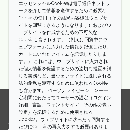
エッセンシャルCookiesは電子通信ネットワ
以下の方法をお試しください：
ークを介して情報を送信するために必要な
スペルを再確認してください。
Cookieの使用（その結果お客様はウェブサ
異なるキーワードや、より広範なキーワードを使
イトを回覧できるようになります）およびウ
用してください。
ェブサイトを作成するための不可欠な
より一般的な用語を試してください。
Cookieも含まれます。（例えば回覧中にウ
ェブフォームに入力した情報を記憶したり、
さらなるサポートが必要な場合はお問い合わせくださ
カートにいれたアイテムを記憶したりしま
い。
す。） これには、ウェブサイトに入力され
た個人情報を保護するための適切な措置を講
じる義務など、当ウェブサイトに適用される
法的義務を遵守するために使われるCookie
も含みます。 パーソナライゼーションー一
定期間にわたってユーザーの設定（ログイン
詳細、言語、フォントサイズ、その他の表示
LinkedIn
Youtube
Line
設定）を記憶するために使用される
Cookies。ウェブサイトに戻ったり回覧する
会社
LEGAL
たびにCookieの再入力をする必要はありま